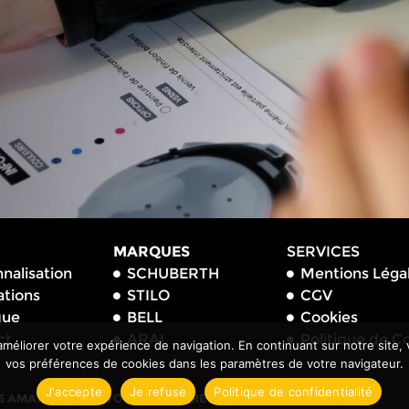
MARQUES
SERVICES
nalisation
SCHUBERTH
Mentions Léga
ations
STILO
CGV
que
BELL
Cookies
ct
ARAI
Politique de Co
liorer votre expérience de navigation. En continuant sur notre site, v
vos préférences de cookies dans les paramètres de votre navigateur.
J'accepte
Je refuse
Politique de confidentialité
6 AMATO DESIGN TOUS DROITS RESERVES