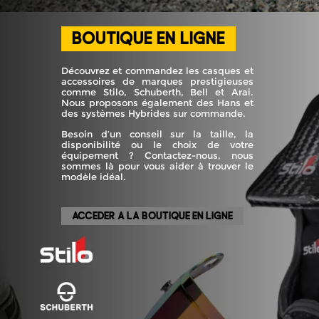
BOUTIQUE EN LIGNE
Découvrez et commandez les casques et
accessoires de marques prestigieuses
comme Stilo, Schuberth, Bell et Arai.
Nous proposons également des Hans et
des systèmes Hybrides sur commande.
Besoin d’un conseil sur la taille, la
disponibilité ou le choix de votre
équipement ? Contactez-nous, nous
sommes là pour vous aider à trouver le
modèle idéal.
ACCEDER A LA BOUTIQUE EN LIGNE