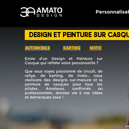
Personnalisa
Design et Peinture sur Casq
AUTOMOBILE
KARTING
MOTO
Envie d’un Design et Peinture sur
Casque qui reflète votre personnalité ?
Que vous soyez passionné de circuit, de
rallye, de karting, de moto… nous
réalisons des designs sur-mesure et la
peinture de casques pour tous les
pilotes. Amateurs, confirmés ou
professionnels, donnez vie à vos idées
et démarquez vous !