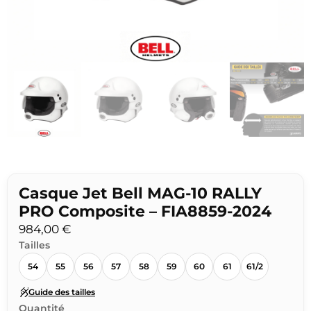
Casque Jet Bell MAG-10 RALLY
PRO Composite – FIA8859-2024
984,00
€
Tailles
54
55
56
57
58
59
60
61
61/2
Guide des tailles
Quantité