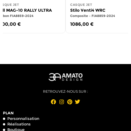
ASQUE JET
CASQUE JET
ell MAG-10 RALLY ULTRA
Stilo Venti4 WRC
arbon FIA8859-2024
Composite – FIA8859-2024
500,00
€
1086,00
€
RETROUVEZ-NOUS SUR :
PLAN
Personnalisation
Réalisations
Boutique