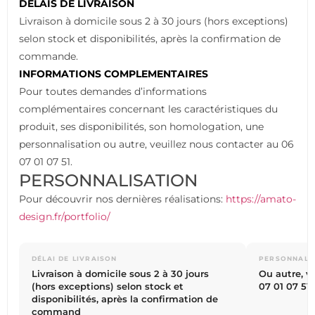
DELAIS DE LIVRAISON
Livraison à domicile sous 2 à 30 jours (hors exceptions)
selon stock et disponibilités, après la confirmation de
commande.
INFORMATIONS COMPLEMENTAIRES
Pour toutes demandes d’informations
complémentaires concernant les caractéristiques du
produit, ses disponibilités, son homologation, une
personnalisation ou autre, veuillez nous contacter au 06
07 01 07 51.
PERSONNALISATION
Pour découvrir nos dernières réalisations:
https://amato-
design.fr/portfolio/
DÉLAI DE LIVRAISON
PERSONNALI
Livraison à domicile sous 2 à 30 jours
Ou autre, v
(hors exceptions) selon stock et
07 01 07 51
disponibilités, après la confirmation de
command