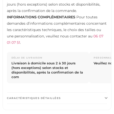
jours (hors exceptions) selon stocks et disponibilités,
après la confirmation de la commande.
INFORMATIONS COMPLÉMENTAIRES
Pour toutes
demandes d’informations complémentaires concernant
les caractéristiques techniques, le choix des tailles ou
une personnalisation, veuillez nous contacter au
06 07
01 07 51
.
DÉLAI DE LIVRAISON
PERSONNALI
Livraison à domicile sous 2 à 30 jours
Veuillez no
(hors exceptions) selon stocks et
disponibilités, après la confirmation de la
com
CARACTÉRISTIQUES DÉTAILLÉES
STRUCTURE EN POLYMÈRE INJECTÉ