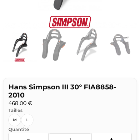
Hans Simpson III 30° FIA8858-
2010
468,00
€
Tailles
M
L
Quantité
−
+