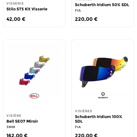
VISSERIE
Schuberth Iridium 50% SDL
Stilo ST5 Kit Visserie
FIA
42,00
€
220,00
€
VISIÈRES
VISIÈRE
Schuberth Iridium 100%
Bell SE07 Miroir
SDL
3MM
FIA
162,00
€
220,00
€