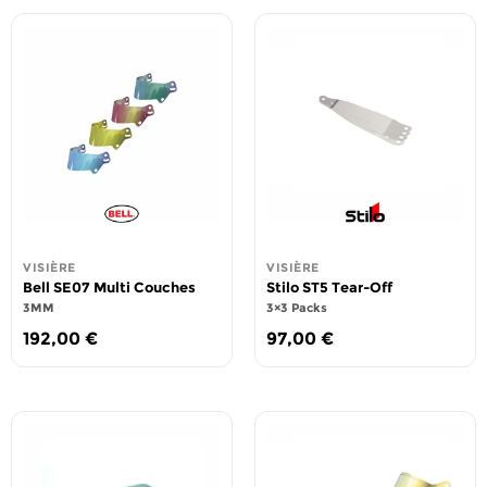
VISIÈRE
VISIÈRE
Bell SE07 Multi Couches
Stilo ST5 Tear-Off
3MM
3×3 Packs
192,00
€
97,00
€