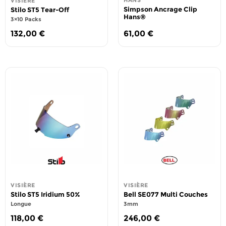
HANS
VISIÈRE
Simpson Ancrage Clip
Stilo ST5 Tear-Off
Hans®
3×10 Packs
132,00
€
61,00
€
VISIÈRE
VISIÈRE
Stilo ST5 Iridium 50%
Bell SE077 Multi Couches
Longue
3mm
118,00
€
246,00
€