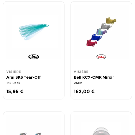
VISIÈRE
VISIÈRE
Arai SK6 Tear-Off
Bell KC7-CMR Miroir
1×5 Pack
2MM
15,95
€
162,00
€