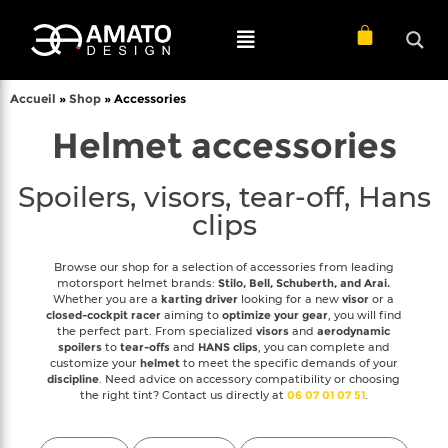
Accueil
»
Shop
»
Accessories
Helmet accessories
Spoilers, visors, tear-off, Hans
clips
Browse our shop for a selection of accessories from leading
motorsport helmet brands:
Stilo, Bell, Schuberth, and Arai.
Whether you are a
karting driver
looking for a new
visor
or a
closed-cockpit racer
aiming to
optimize your gear
, you will find
the perfect part. From specialized
visors
and
aerodynamic
spoilers
to
tear-offs
and
HANS clips
, you can complete and
customize your
helmet
to meet the specific demands of your
discipline
. Need advice on accessory compatibility or choosing
the right tint? Contact us directly at
06 07 01 07 51
.